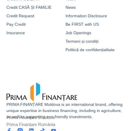
Credit CASĂ ȘI FAMILIE
News
Credit Request
Information Disclosure
Pay Credit
Be FIRST with US
Insurance
Job Openings
Termeni și condiții
Politică de confidențialitate
PRIMA FINANȚARE Moldova is an international brand, offering
unique expertise in business financing, including in agriculture,
as well as supporting eco-friendly investments.
Prima Finanțare Moldova
Prima Finanțare România
F
L
T
Y