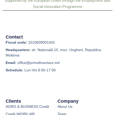
supported by the European Union through the Employment and
Social Innovation Programme
Contact
Fiscal code:
1010609001442
Headquarters:
str. Națională 10, mun. Ungheni, Republica
Moldova
Email:
office@primafinantare.md
Schedule:
Lun-Vin 8:00-17:00
Clients
Company
AGRO & BUSINESS Credit
About Us
Credit IMOBILIAR
Team