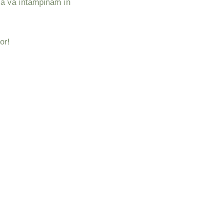
 să vă întâmpinăm în
or!
tați site-ul nostru,
Next