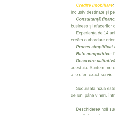
Credite Imobiliare
:
inclusiv destinate și p
Consultanță financ
business și afacerilor d
Experiența de 14 ani a
creăm o abordare orient
Proces simplificat 
Rate competitive:
D
Deservire calitativă
acestuia. Suntem mereu d
a le oferi exact servici
Sucursala nouă este si
de luni până vineri, înt
Deschiderea noii suc