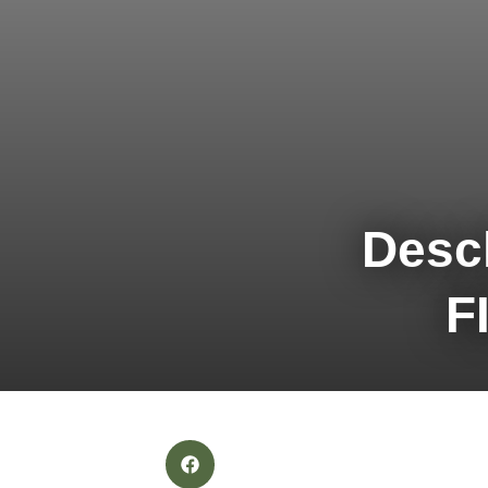
Desc
F