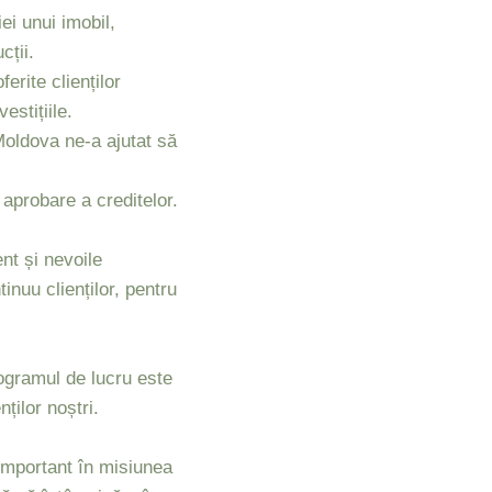
ei unui imobil,
cții.
ferite clienților
estițiile.
oldova ne-a ajutat să
probare a creditelor.
nt și nevoile
inuu clienților, pentru
ogramul de lucru este
nților noștri.
portant în misiunea