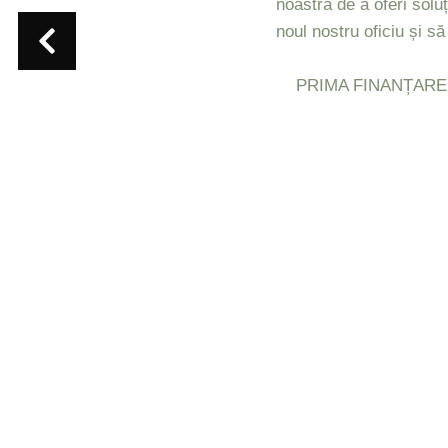
noastră de a oferi solu
noul nostru oficiu și 
PRIMA FINANȚARE – pri
Pentru mai multe detali
accesând:
primafinant
Previous