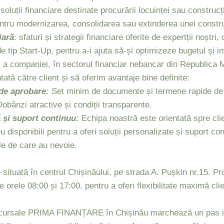
soluții financiare destinate procurării locuinței sau construcți
entru modernizarea, consolidarea sau extinderea unei constru
iară
: sfaturi și strategii financiare oferite de expertții noștri, o
e tip Start-Up, pentru a-i ajuta să-și optimizeze bugetul și inv
 companiei, în sectorul financiar nebancar din Republica M
ată către client și să oferim avantaje bine definite:
de aprobare:
Set minim de documente și termene rapide de a
obânzi atractive și condiții transparente.
 și suport continuu:
Echipa noastră este orientată spre clie
isponibili pentru a oferi soluții personalizate și suport cont
ile de care au nevoie.
tuată în centrul Chișinăului, pe strada A. Pușkin nr.15. Pr
re orele 08:00 și 17:00, pentru a oferi flexibilitate maximă clie
ursale PRIMA FINANȚARE în Chișinău marchează un pas im