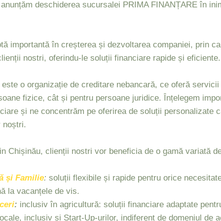
anunțăm deschiderea sucursalei PRIMA FINANȚARE în inim
ă importantă în creșterea și dezvoltarea companiei, prin c
enții nostri, oferindu-le soluții financiare rapide și eficiente.
o organizație de creditare nebancară, ce oferă servicii f
rsoane fizice, cât și pentru persoane juridice. Înțelegem impo
nciare și ne concentrăm pe oferirea de soluții personalizate
 noștri.
hișinău, clienții nostri vor beneficia de o gamă variată de 
ă și Familie
:
soluții flexibile și rapide pentru orice necesitat
ă la vacanțele de vis.
ceri
:
inclusiv în agricultură: soluții financiare adaptate pentr
ocale, inclusiv și Start-Up-urilor, indiferent de domeniul de ac