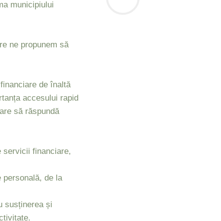
a municipiului
are ne propunem să
inanciare de înaltă
rtanța accesului rapid
 care să răspundă
servicii financiare,
e personală, de la
u susținerea și
tivitate.