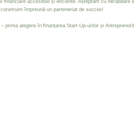
ții financiare accesibile și eficiente. Așteptăm cu nerăbdare
să construim împreună un parteneriat de succes!
ma alegere în finanțarea Start-Up-urilor și Antreprenoril
i, nu ezitați să ne contactați la nr. 022 20 20 20 sau să vizi
are.md