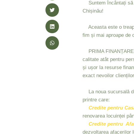
Suntem încântați să 
Chișinău!
Aceasta este o treapt
fim și mai aproape de cli
PRIMA FINANȚARE este 
calitate atât pentru pe
și ușor la resurse fina
exact nevoilor clienților
La noua sucursală din C
printre care:
Credite pentru Cas
renovarea locuinței pân
Credite pentru
Afa
dezvoltarea afacerilor l