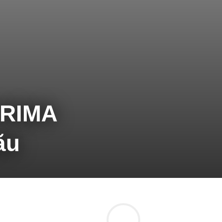
PRIMA
ău