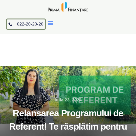
Skip
to
content
Menu
022-20-20-20
Fii PRIMUL Cu Noi
Achitare Credit
iulie 23, 2024
Relansarea Programului de
Referent! Te răsplătim pentru