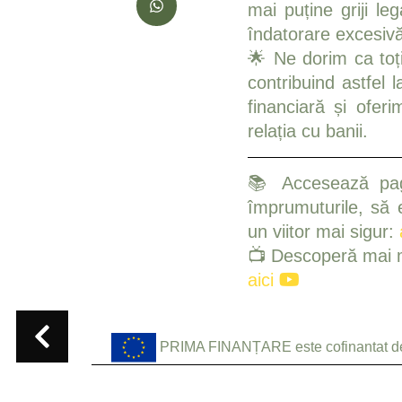
mai puține griji le
îndatorare excesivă
🌟 Ne dorim ca toți 
contribuind astfel 
financiară și ofer
relația cu banii.
📚 Accesează pagi
împrumuturile, să ev
un viitor mai sigur:
📺 Descoperă mai mul
aici
PRIMA FINANȚARE este cofinantat 