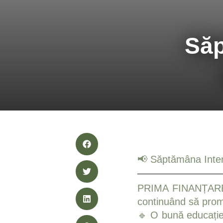
Săp
📢 Săptămâna Inter
PRIMA FINANȚARE sa
continuând să promo
🔹 O bună educație 