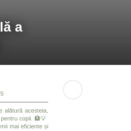
lă a
e
25
 alătură acesteia,
 pentru copii. 🏦💡
ii mai eficiente și