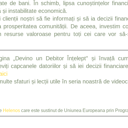
gate de bani. În schimb, lipsa cunoștințelor finan
 și instabilitate economică.
clienții noștri să fie informați și să ia decizii fina
la prosperitatea comunității. De aceea, investim c
im resurse valoroase pentru toți cei care vor să
na „Devino un Debitor Înțelept” și învață cum 
iți capcanele datoriilor și să iei decizii financiar
aici
te sfaturi și lecții utile în seria noastră de videoc
de
Helenos
care este sustinut de Uniunea Europeana prin Progr