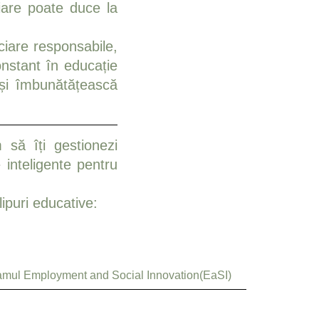
ciare poate duce la
nciare responsabile,
onstant în educație
-și îmbunătățească
să îți gestionezi
e inteligente pentru
lipuri educative:
amul Employment and Social Innovation(EaSI)