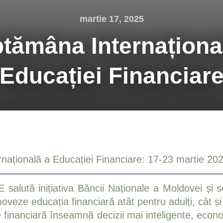
martie 17, 2025
tămâna Internaționa
Educației Financiar
națională a Educației Financiare: 17-23 martie 20
lută inițiativa Băncii Naționale a Moldovei și se
veze educația financiară atât pentru adulți, cât și
financiară înseamnă decizii mai inteligente, econom