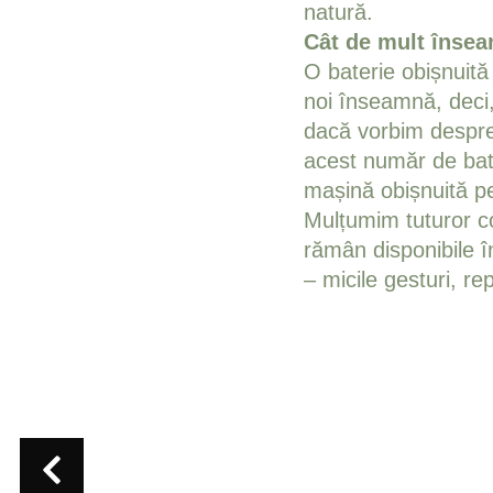
natură.
Cât de mult înse
O baterie obișnuită
noi înseamnă, deci,
dacă vorbim despre
acest număr de bat
mașină obișnuită p
Mulțumim tuturor col
rămân disponibile î
– micile gesturi, r