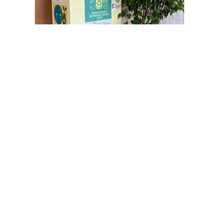
de
Helenos
care este sustinut de Uniunea Europeana prin Progr
Companie
Clienți
Despre Noi
Credit AGRO & BU
Echipa
Credit IMOBILIAR