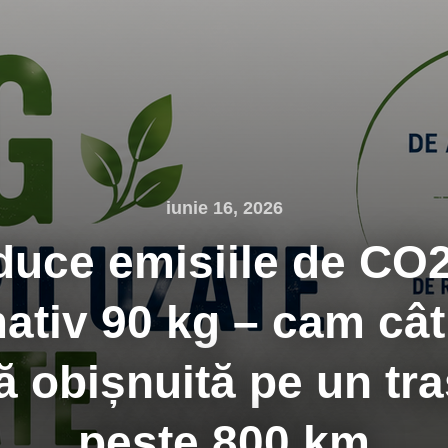
iunie 16, 2026
uce emisiile de CO
ativ 90 kg – cam cât
 obișnuită pe un tr
peste 800 km