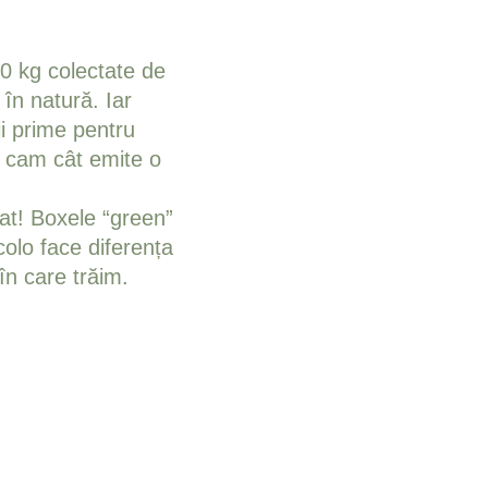
20 kg colectate de
în natură. Iar
i prime pentru
– cam cât emite o
tat! Boxele “green”
colo face diferența
în care trăim.