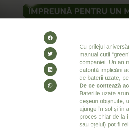
Cu prilejul aniver
manual cutii “green”
companiei. Un an ma
datorită implicării 
de baterii uzate, pe
De ce contează ac
Bateriile uzate aru
deșeuri obișnuite, 
ajunge în sol și în 
proces chiar de la 
sau oțelul) pot fi r