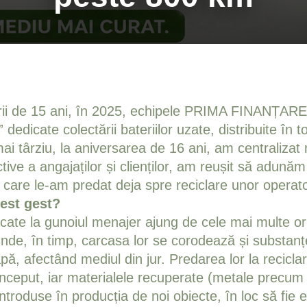
sării de 15 ani, în 2025, echipele PRIMA FINANȚARE
 dedicate colectării bateriilor uzate, distribuite în 
i târziu, la aniversarea de 16 ani, am centralizat r
active a angajaților și clienților, am reușit să adun
 care le-am predat deja spre reciclare unor operator
est gest?
ncate la gunoiul menajer ajung de cele mai multe or
unde, în timp, carcasa lor se corodează și substanțe
apă, afectând mediul din jur. Predarea lor la recicl
început, iar materialele recuperate (metale precum
eintroduse în producția de noi obiecte, în loc să fie 