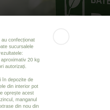
 au confecționat
toate sucursalele
ezultatele:
ăm aproximativ 20 kg
i autorizați.
i în depozite de
le din interior pot
are oprește acest
 zincul, manganul
extrase din nou din